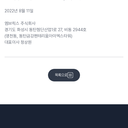
2022년 8월 11일
엠브릭스 주식회사 
경기도 화성시 동탄첨단산업1로 27, 비동 2944호
(영천동, 동탄금강펜테리움아이엑스타워)
대표이사 정상원
목록으로