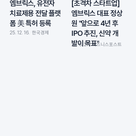
엠브릭스, 유전자
[초격차 스타트업]
치료제용 전달 플랫
엠브릭스 대표 정상
폼 美 특허 등록
원 "앞으로 4년 후
IPO 추진, 신약 개
25. 12. 16.
한국경제
발이 목표"
25. 6. 27.
비즈니스포스트