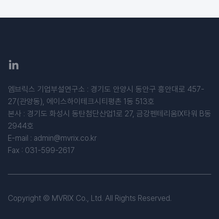
엠브릭스 기업부설연구소 : 경기도 안양시 동안구 흥안대로 457-
27(관양동), 에이스하이테크시티평촌 1동 513호
​본사 : 경기도 화성시 동탄첨단산업1로 27, 금강펜테리움IX타워 B동
2944호
E-mail :
admin@mvrix.co.kr
Fax : 031-599-2617
Copyright © MVRIX Co., Ltd. All Rights Reserved.