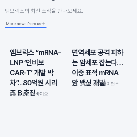
​엠브릭스의 최신 소식을 만나보세요.
More news from us
엠브릭스 “mRNA-
면역세포 공격 피하
LNP ‘인비보
는 암세포 잡는다…
CAR-T’ 개발 박
이중 표적 mRNA
차”…80억원 시리
암 백신 개발
26. 3. 24.
동아사이언스
즈 B 추진
26. 5. 26.
더바이오