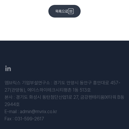
목록으로
엠브릭스 기업부설연구소 : 경기도 안양시 동안구 흥안대로 457-
27(관양동), 에이스하이테크시티평촌 1동 513호
​본사 : 경기도 화성시 동탄첨단산업1로 27, 금강펜테리움IX타워 B동
2944호
E-mail :
admin@mvrix.co.kr
Fax : 031-599-2617